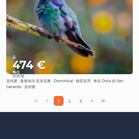
从
474 €
每位
目的地
看到
圣何塞 · 曼努埃尔·安东尼奥 · Dominical · 德雷克湾 · 来自 Dota 的 San
Gerardo · 圣何塞
1
2
3