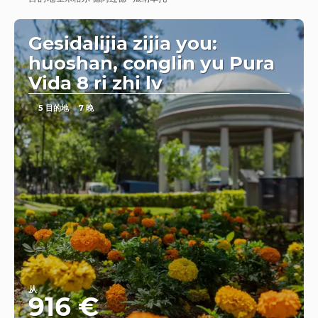
看到
Gesidalijia zijia you:
huoshan, conglin yu Pura
Vida 8 ri zhi lv
5 目的地
7 晚
从
916 €