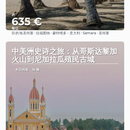
从
635 €
每位
目的地
圣何塞 · 拉福图纳 · 蒙特维多 - 意大利 · Samara · 圣何塞
看到
中美洲史诗之旅：从哥斯达黎加
火山到尼加拉瓜殖民古城
8 目的地
16 晚