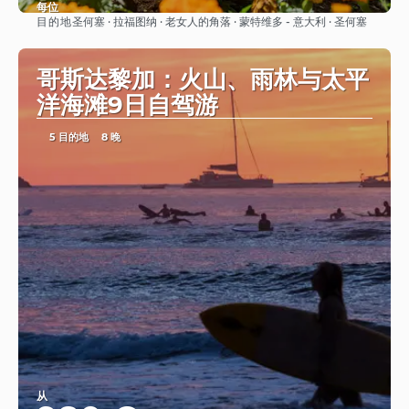
每位
目的地
圣何塞 · 拉福图纳 · 老女人的角落 · 蒙特维多 - 意大利 · 圣何塞
看到
哥斯达黎加：火山、雨林与太平
洋海滩9日自驾游
5 目的地
8 晚
从