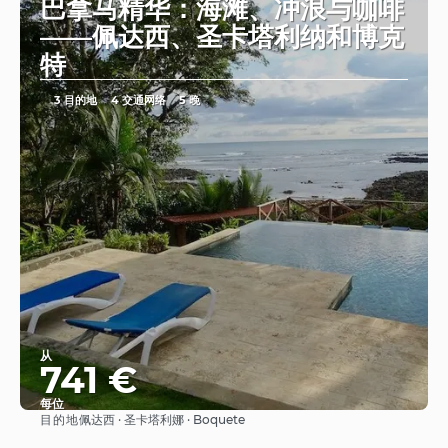
巴拿马精华：海滩、冲浪与咖啡
——佩达西、圣卡塔利纳和博克
特
3 目的地
4 交通网络
5 晚
从
741 €
每位
目的地
佩达西 · 圣卡塔利娜 · Boquete
看到