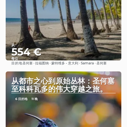
从
554 €
每位
目的地
圣何塞 · 拉福图纳 · 蒙特维多 - 意大利 · Samara · 圣何塞
看到
从都市之心到原始丛林：圣何塞
至科科瓦多的伟大穿越之旅。
6 目的地
11 晚