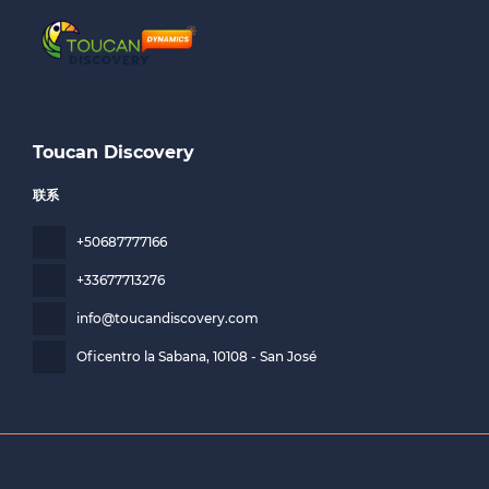
Toucan Discovery
联系
+50687777166
+33677713276
info@toucandiscovery.com
Oficentro la Sabana
, 10108 - San José