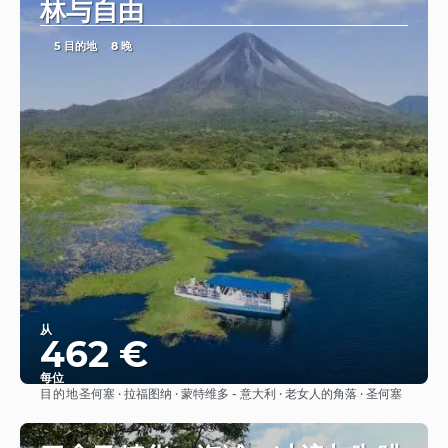
林与自由
5 目的地
8 晚
从
462 €
每位
目的地
圣何塞 · 拉福图纳 · 蒙特维多 - 意大利 · 老女人的角落 · 圣何塞
看到