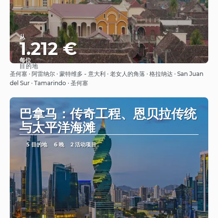
从
1.212 €
每位
目的地
看到
圣何塞 · 阿雷纳尔 · 蒙特维多 - 意大利 · 老女人的角落 · 格拉纳达 · San Juan
del Sur · Tamarindo · 圣何塞
巴拿马：传奇工程、恩贝拉传统
与太平洋海滩
5 目的地
6 晚
2 活动项目