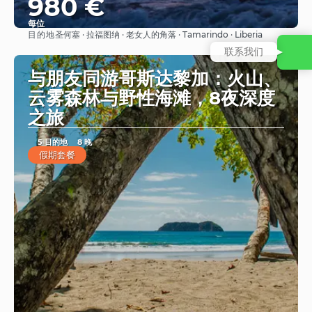
980 €
每位
目的地
圣何塞 · 拉福图纳 · 老女人的角落 · Tamarindo · Liberia
看到
联系我们
与朋友同游哥斯达黎加：火山、
云雾森林与野性海滩，8夜深度
之旅
5 目的地
8 晚
假期套餐