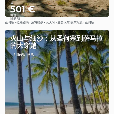
从
501 €
每位
目的地
看到
圣何塞 · 拉福图纳 · 蒙特维多 - 意大利 · 曼努埃尔·安东尼奥 · 圣何塞
火山与细沙：从圣何塞到萨马拉
的大穿越
5 目的地
9 晚