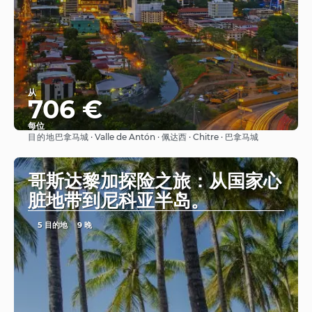
从
706 €
每位
目的地
巴拿马城 · Valle de Antón · 佩达西 · Chitre · 巴拿马城
看到
哥斯达黎加探险之旅：从国家心
脏地带到尼科亚半岛。
5 目的地
9 晚