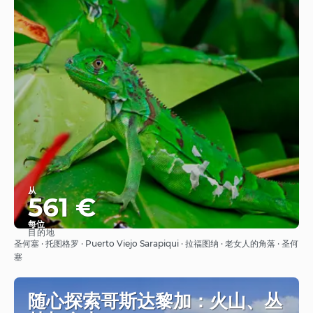
从
561 €
每位
目的地
看到
圣何塞 · 托图格罗 · Puerto Viejo Sarapiqui · 拉福图纳 · 老女人的角落 · 圣何
塞
随心探索哥斯达黎加：火山、丛