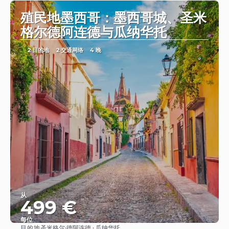
殖民地墨西哥：墨西哥城、圣米
格尔德阿连德与瓜纳华托
2 目的地
2 交通网络
4 晚
从
499 €
每位
目的地
圣米格尔·德阿连德 · 瓜纳华托