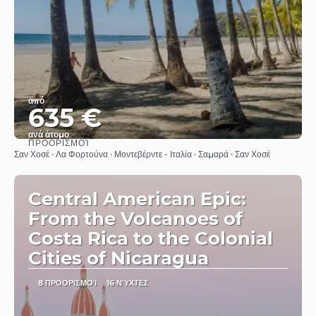
από
635 €
ανά άτομο
ΠΡΟΟΡΙΣΜΟΊ
Βλέπω
Σαν Χοσέ · Λα Φορτούνα · Μοντεβέρντε - Ιταλία · Σαμαρά · Σαν Χοσέ
Central American Epic:
From the Volcanoes of
Costa Rica to the Colonial
Cities of Nicaragua
8 ΠΡΟΟΡΙΣΜΟΊ
16 ΝΎΧΤΕΣ