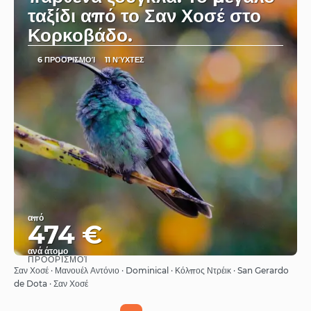
ταξίδι από το Σαν Χοσέ στο
Κορκοβάδο.
6 ΠΡΟΟΡΙΣΜΟΊ
11 ΝΎΧΤΕΣ
από
474 €
ανά άτομο
ΠΡΟΟΡΙΣΜΟΊ
Βλέπω
Σαν Χοσέ · Μανουέλ Αντόνιο · Dominical · Κόλπος Ντρέικ · San Gerardo
de Dota · Σαν Χοσέ