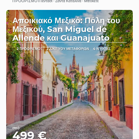
ΠΡΟΟΡΙΣΜΟΊ
Πεντασί · Σάντα Καταλίνα · Μποκέτε
Βλέπω
Αποικιακό Μεξικό: Πόλη του
Μεξικού, San Miguel de
Allende και Guanajuato
2 ΠΡΟΟΡΙΣΜΟΊ
2 ΔΙΚΤΎΟΥ ΜΕΤΑΦΟΡΏΝ
4 ΝΎΧΤΕΣ
από
499 €