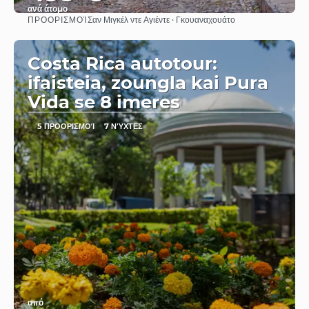
ανά άτομο
ΠΡΟΟΡΙΣΜΟΊ
Σαν Μιγκέλ ντε Αγιέντε · Γκουαναχουάτο
Βλέπω
Costa Rica autotour:
ifaisteia, zoungla kai Pura
Vida se 8 imeres
5 ΠΡΟΟΡΙΣΜΟΊ
7 ΝΎΧΤΕΣ
από