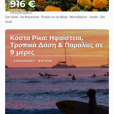
916 €
ανά άτομο
ΠΡΟΟΡΙΣΜΟΊ
Βλέπω
Σαν Χοσέ · Λα Φορτούνα · Ρινκόν ντε λα Βιέχα · Μοντεβέρντε - Ιταλία · Σαν
Χοσέ
Κόστα Ρίκα: Ηφαίστεια,
Τροπικά Δάση & Παραλίες σε
9 μέρες
5 ΠΡΟΟΡΙΣΜΟΊ
8 ΝΎΧΤΕΣ