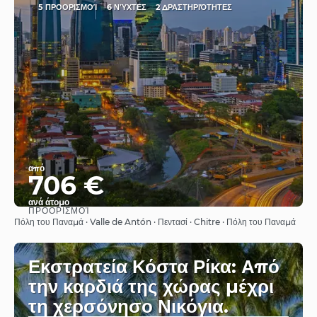
5 ΠΡΟΟΡΙΣΜΟΊ
6 ΝΎΧΤΕΣ
2 ΔΡΑΣΤΗΡΙΌΤΗΤΕΣ
από
706 €
ανά άτομο
ΠΡΟΟΡΙΣΜΟΊ
Βλέπω
Πόλη του Παναμά · Valle de Antón · Πεντασί · Chitre · Πόλη του Παναμά
Εκστρατεία Κόστα Ρίκα: Από
την καρδιά της χώρας μέχρι
τη χερσόνησο Νικόγια.