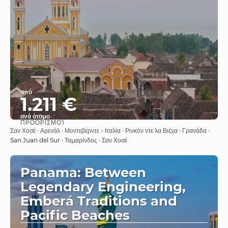
από
1.211 €
ανά άτομο
ΠΡΟΟΡΙΣΜΟΊ
Βλέπω
Σαν Χοσέ · Αρενάλ · Μοντεβέρντε - Ιταλία · Ρινκόν ντε λα Βιέχα · Γρανάδα ·
San Juan del Sur · Ταμαρίνδος · Σαν Χοσέ
Panama: Between
Legendary Engineering,
Emberá Traditions and
Pacific Beaches