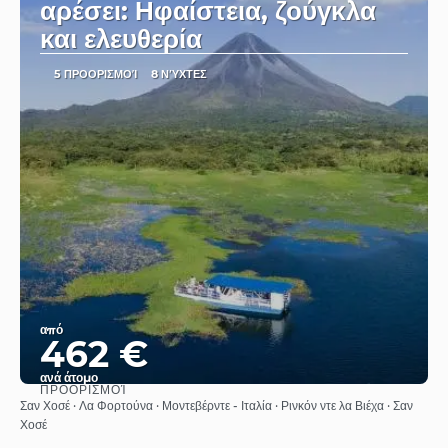
αρέσει: Ηφαίστεια, ζούγκλα
και ελευθερία
5 ΠΡΟΟΡΙΣΜΟΊ
8 ΝΎΧΤΕΣ
από
462 €
ανά άτομο
ΠΡΟΟΡΙΣΜΟΊ
Βλέπω
Σαν Χοσέ · Λα Φορτούνα · Μοντεβέρντε - Ιταλία · Ρινκόν ντε λα Βιέχα · Σαν
Χοσέ