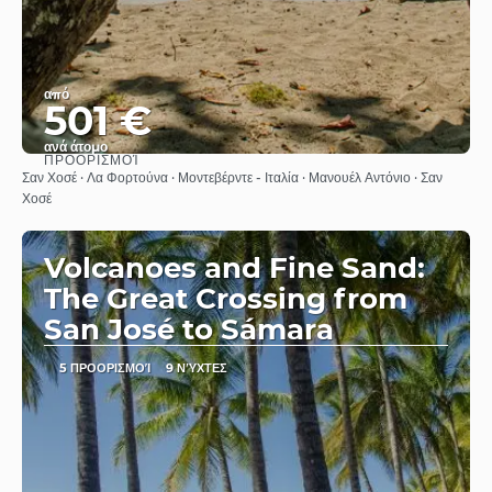
από
501 €
ανά άτομο
ΠΡΟΟΡΙΣΜΟΊ
Βλέπω
Σαν Χοσέ · Λα Φορτούνα · Μοντεβέρντε - Ιταλία · Μανουέλ Αντόνιο · Σαν
Χοσέ
Volcanoes and Fine Sand:
The Great Crossing from
San José to Sámara
5 ΠΡΟΟΡΙΣΜΟΊ
9 ΝΎΧΤΕΣ