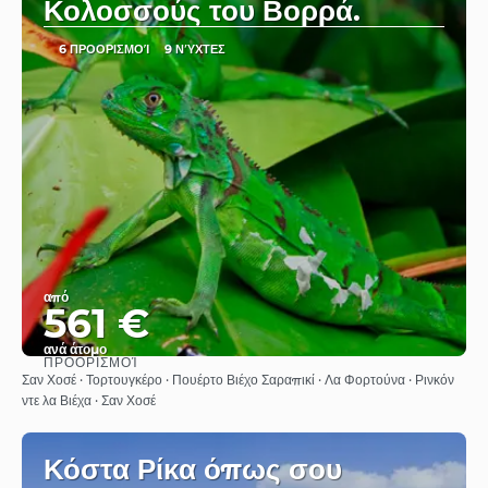
Κολοσσούς του Βορρά.
6 ΠΡΟΟΡΙΣΜΟΊ
9 ΝΎΧΤΕΣ
από
561 €
ανά άτομο
ΠΡΟΟΡΙΣΜΟΊ
Βλέπω
Σαν Χοσέ · Τορτουγκέρο · Πουέρτο Βιέχο Σαραπικί · Λα Φορτούνα · Ρινκόν
ντε λα Βιέχα · Σαν Χοσέ
Κόστα Ρίκα όπως σου