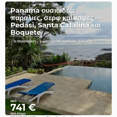
Panama ουσιωδες:
παραλιες, σερφ και καφες —
Pedasi, Santa Catalina και
Boquete
3 ΠΡΟΟΡΙΣΜΟΊ
4 ΔΙΚΤΎΟΥ ΜΕΤΑΦΟΡΏΝ
5 ΝΎΧΤΕΣ
από
741 €
ανά άτομο