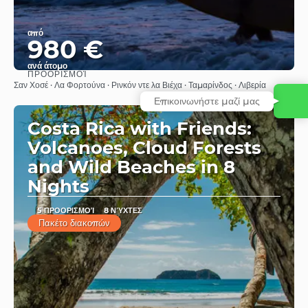
από
980 €
ανά άτομο
ΠΡΟΟΡΙΣΜΟΊ
Βλέπω
Σαν Χοσέ · Λα Φορτούνα · Ρινκόν ντε λα Βιέχα · Ταμαρίνδος · Λιβερία
Επικοινωνήστε μαζί μας
Costa Rica with Friends:
Volcanoes, Cloud Forests
and Wild Beaches in 8
Nights
5 ΠΡΟΟΡΙΣΜΟΊ
8 ΝΎΧΤΕΣ
Πακέτο διακοπών