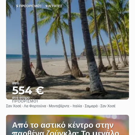
5 ΠΡΟΟΡΙΣΜΟΊ
9 ΝΎΧΤΕΣ
από
554 €
ανά άτομο
ΠΡΟΟΡΙΣΜΟΊ
Βλέπω
Σαν Χοσέ · Λα Φορτούνα · Μοντεβέρντε - Ιταλία · Σαμαρά · Σαν Χοσέ
Από το αστικό κέντρο στην
παρθένα ζούγκλα: Το μεγάλο