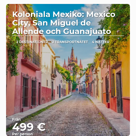
Koloniala Mexiko: Mexico
City, San Miguel de
Allende och Guanajuato
2 DESTINATIONER
2 TRANSPORTNÄTET
4 NÄTTER
Från
499 €
Per person