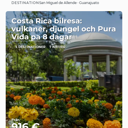
DESTINATION
San Miguel de Allende · Guanajuato
Se
Costa Rica bilresa:
vulkaner, djungel och Pura
Vida pa 8 dagar
5 DESTINATIONER
7 NÄTTER
Från
916 €