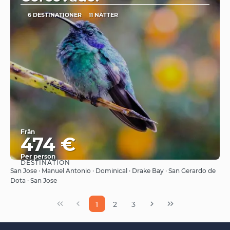
6 DESTINATIONER
11 NÄTTER
Från
474 €
Per person
DESTINATION
Se
San Jose · Manuel Antonio · Dominical · Drake Bay · San Gerardo de
Dota · San Jose
1
2
3