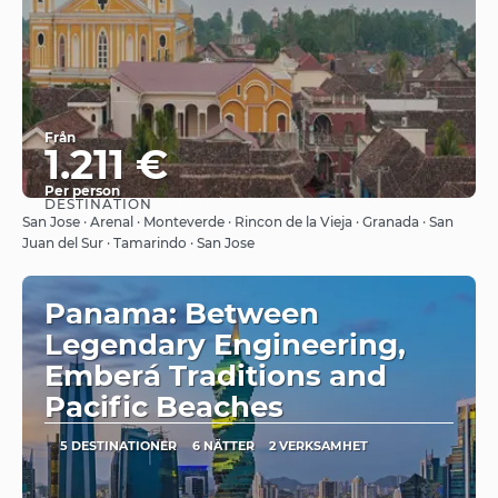
Från
1.211 €
Per person
DESTINATION
Se
San Jose · Arenal · Monteverde · Rincon de la Vieja · Granada · San
Juan del Sur · Tamarindo · San Jose
Panama: Between
Legendary Engineering,
Emberá Traditions and
Pacific Beaches
5 DESTINATIONER
6 NÄTTER
2 VERKSAMHET