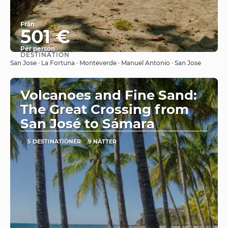
Från
501 €
Per person
DESTINATION
Se
San Jose · La Fortuna · Monteverde · Manuel Antonio · San Jose
Volcanoes and Fine Sand:
The Great Crossing from
San José to Sámara
5 DESTINATIONER
9 NÄTTER