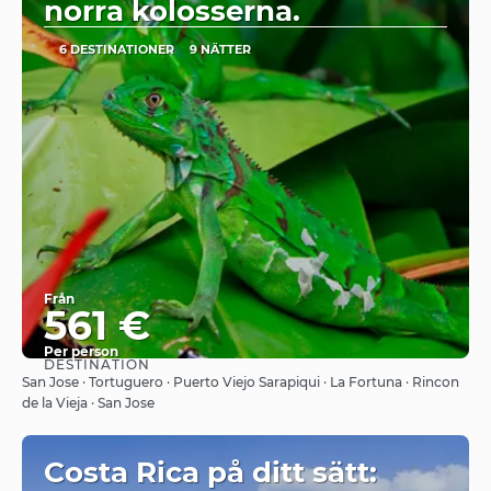
norra kolosserna.
6 DESTINATIONER
9 NÄTTER
Från
561 €
Per person
DESTINATION
Se
San Jose · Tortuguero · Puerto Viejo Sarapiqui · La Fortuna · Rincon
de la Vieja · San Jose
Costa Rica på ditt sätt: