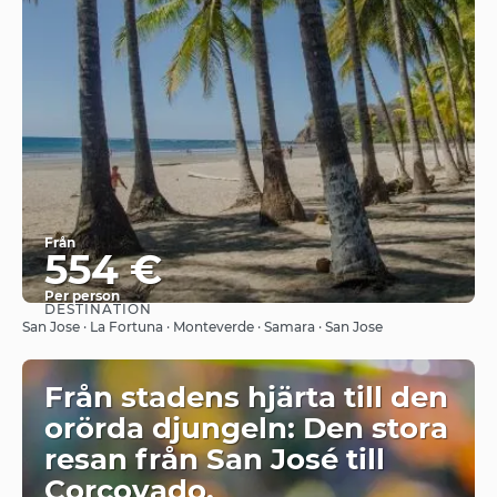
Från
554 €
Per person
DESTINATION
Se
San Jose · La Fortuna · Monteverde · Samara · San Jose
Från stadens hjärta till den
orörda djungeln: Den stora
resan från San José till
Corcovado.