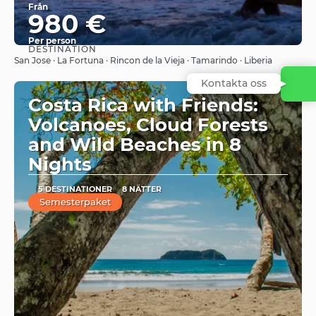
Från
980 €
Per person
DESTINATION
Se
San Jose · La Fortuna · Rincon de la Vieja · Tamarindo · Liberia
Kontakta oss
Costa Rica with Friends:
Volcanoes, Cloud Forests
and Wild Beaches in 8
Nights
5 DESTINATIONER
8 NÄTTER
Semesterpaket