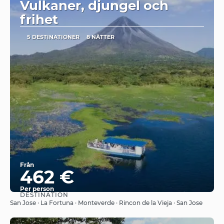
Vulkaner, djungel och
frihet
5 DESTINATIONER
8 NÄTTER
Från
462 €
Per person
DESTINATION
Se
San Jose · La Fortuna · Monteverde · Rincon de la Vieja · San Jose