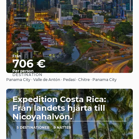
Från
706 €
Per person
DESTINATION
Se
Panama City · Valle de Antón · Pedasí · Chitre · Panama City
Expedition Costa Rica:
Från landets hjärta till
Nicoyahalvön.
5 DESTINATIONER
9 NÄTTER