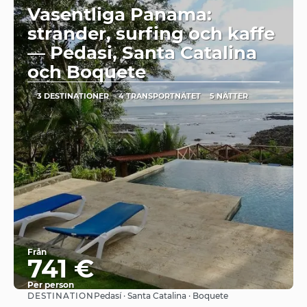
Vasentliga Panama:
strander, surfing och kaffe
— Pedasi, Santa Catalina
och Boquete
3 DESTINATIONER
4 TRANSPORTNÄTET
5 NÄTTER
Från
741 €
Per person
DESTINATION
Pedasí · Santa Catalina · Boquete
Se