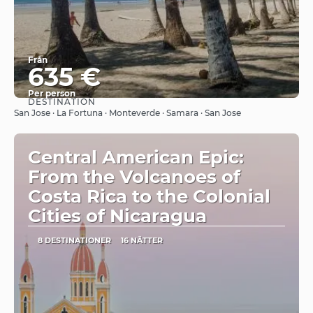
Från
635 €
Per person
DESTINATION
Se
San Jose · La Fortuna · Monteverde · Samara · San Jose
Central American Epic:
From the Volcanoes of
Costa Rica to the Colonial
Cities of Nicaragua
8 DESTINATIONER
16 NÄTTER