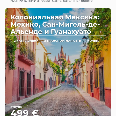
НАПРАВЛЕНИЯ
Pedasí · Санта-Каталина · Бокете
Видеть
Колониальная Мексика:
Мехико, Сан-Мигель-де-
Альенде и Гуанахуато
2 НАПРАВЛЕНИЯ
2 ТРАНСПОРТНАЯ СЕТЬ
4 НОЧЬЮ
откуда
499 €