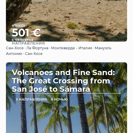
откуда
501 €
с человека
НАПРАВЛЕНИЯ
Видеть
Сан-Хосе · Ла Фортуна · Монтеверде - Италия · Мануэль
Антонио · Сан-Хосе
Volcanoes and Fine Sand:
The Great Crossing from
San José to Sámara
5 НАПРАВЛЕНИЯ
9 НОЧЬЮ