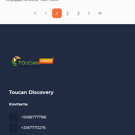
1
2
3
Toucan Discovery
Контакты
+50687777166
+33677713276