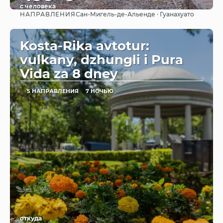
с человека
НАПРАВЛЕНИЯ
Сан-Мигель-де-Альенде · Гуанахуато
Видеть
Kosta-Rika avtotur:
vulkany, dzhungli i Pura
Vida za 8 dney
5 НАПРАВЛЕНИЯ
7 НОЧЬЮ
откуда