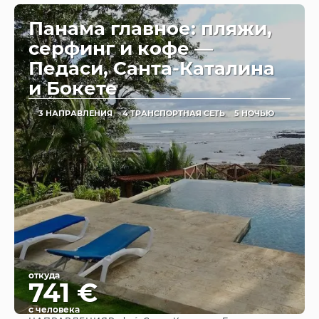
Панама главное: пляжи,
серфинг и кофе —
Педаси, Санта-Каталина
и Бокете
3 НАПРАВЛЕНИЯ
4 ТРАНСПОРТНАЯ СЕТЬ
5 НОЧЬЮ
откуда
741 €
с человека