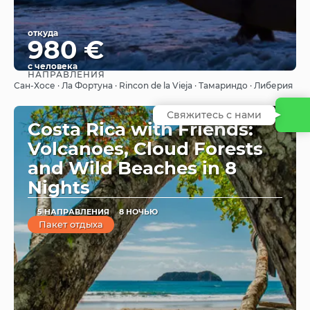
откуда
980 €
с человека
НАПРАВЛЕНИЯ
Видеть
Сан-Хосе · Ла Фортуна · Rincon de la Vieja · Тамариндо · Либерия
Свяжитесь с нами
Costa Rica with Friends:
Volcanoes, Cloud Forests
and Wild Beaches in 8
Nights
5 НАПРАВЛЕНИЯ
8 НОЧЬЮ
Пакет отдыха