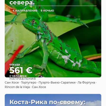
севера.
6 НАПРАВЛЕНИЯ
9 НОЧЬЮ
откуда
561 €
с человека
НАПРАВЛЕНИЯ
Видеть
Сан-Хосе · Тортугеро · Пуэрто-Вьехо-Сарапики · Ла Фортуна ·
Rincon de la Vieja · Сан-Хосе
Коста-Рика по-своему: