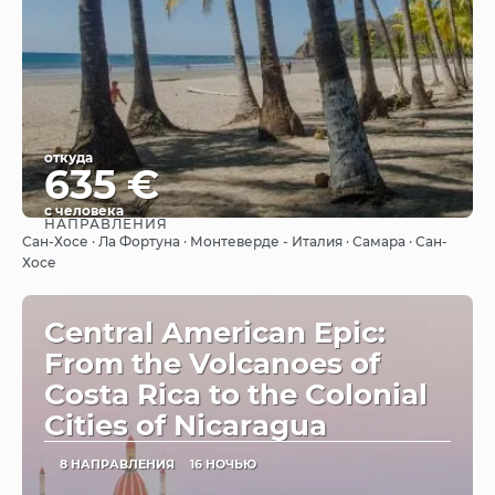
откуда
635 €
с человека
НАПРАВЛЕНИЯ
Видеть
Сан-Хосе · Ла Фортуна · Монтеверде - Италия · Самара · Сан-
Хосе
Central American Epic:
From the Volcanoes of
Costa Rica to the Colonial
Cities of Nicaragua
8 НАПРАВЛЕНИЯ
16 НОЧЬЮ