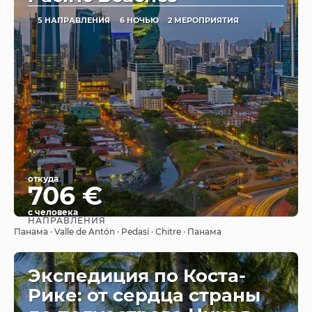
5 НАПРАВЛЕНИЯ
6 НОЧЬЮ
2 МЕРОПРИЯТИЯ
откуда
706 €
с человека
НАПРАВЛЕНИЯ
Видеть
Панама · Valle de Antón · Pedasí · Chitre · Панама
Экспедиция по Коста-
Рике: от сердца страны