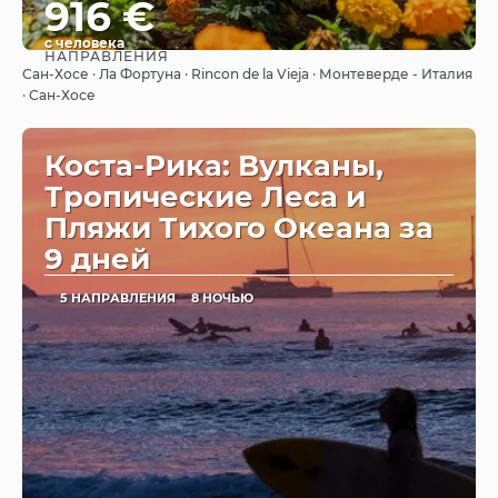
916 €
с человека
НАПРАВЛЕНИЯ
Видеть
Сан-Хосе · Ла Фортуна · Rincon de la Vieja · Монтеверде - Италия
· Сан-Хосе
Коста-Рика: Вулканы,
Тропические Леса и
Пляжи Тихого Океана за
9 дней
5 НАПРАВЛЕНИЯ
8 НОЧЬЮ