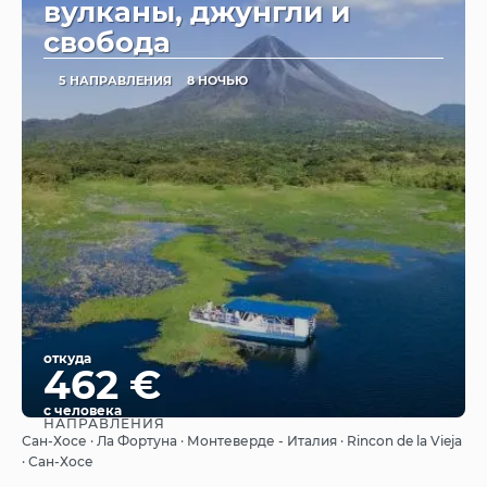
вулканы, джунгли и
свобода
5 НАПРАВЛЕНИЯ
8 НОЧЬЮ
откуда
462 €
с человека
НАПРАВЛЕНИЯ
Видеть
Сан-Хосе · Ла Фортуна · Монтеверде - Италия · Rincon de la Vieja
· Сан-Хосе