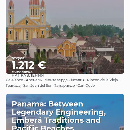
откуда
1.212 €
с человека
НАПРАВЛЕНИЯ
Видеть
Сан-Хосе · Ареналь · Монтеверде - Италия · Rincon de la Vieja ·
Гранада · San Juan del Sur · Тамариндо · Сан-Хосе
Panama: Between
Legendary Engineering,
Emberá Traditions and
Pacific Beaches