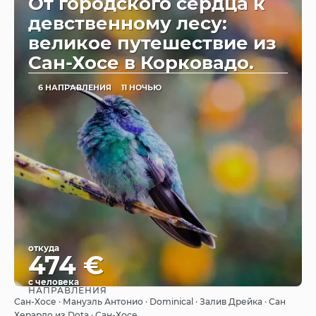
От городского сердца к
девственному лесу:
великое путешествие из
Сан-Хосе в Корковадо.
6 НАПРАВЛЕНИЯ
11 НОЧЬЮ
откуда
474 €
с человека
НАПРАВЛЕНИЯ
Видеть
Сан-Хосе · Мануэль Антонио · Dominical · Залив Дрейка · Сан
Херардо из Dota · Сан-Хосе