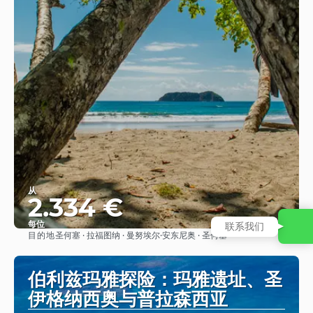
从
2.334 €
每位
联系我们
目的地
圣何塞 · 拉福图纳 · 曼努埃尔·安东尼奥 · 圣何塞
看到
伯利兹玛雅探险：玛雅遗址、圣
伊格纳西奥与普拉森西亚