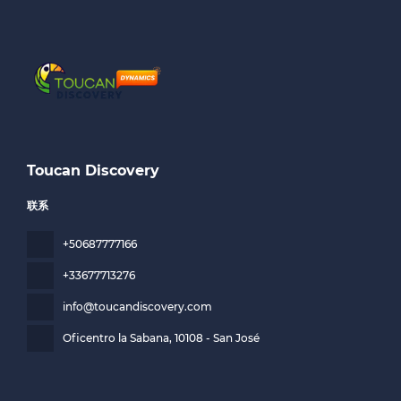
Toucan Discovery
联系
+50687777166
+33677713276
info@toucandiscovery.com
Oficentro la Sabana
, 10108 - San José