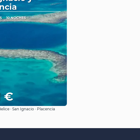
ncia
S
10 NOCHES
1 €
elice · San Ignacio · Placencia
Ver