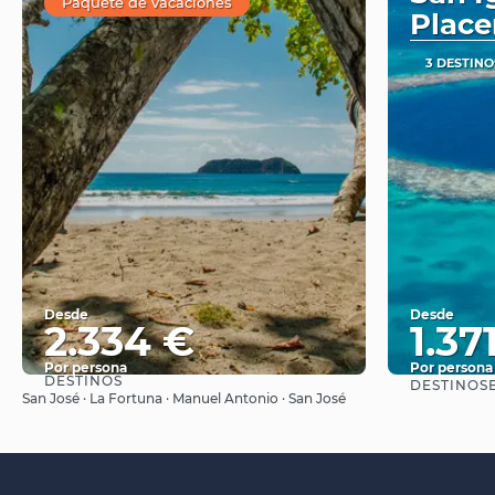
Paquete de vacaciones
Place
3 DESTINO
Desde
Desde
2.334 €
1.37
Por persona
Por persona
DESTINOS
DESTINOS
B
Ver
San José · La Fortuna · Manuel Antonio · San José