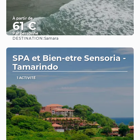
À partir de
61 €
Par personne
DESTINATION:
Samara
Afficher
SPA et Bien-etre Sensoria -
Tamarindo
1 ACTIVITÉ