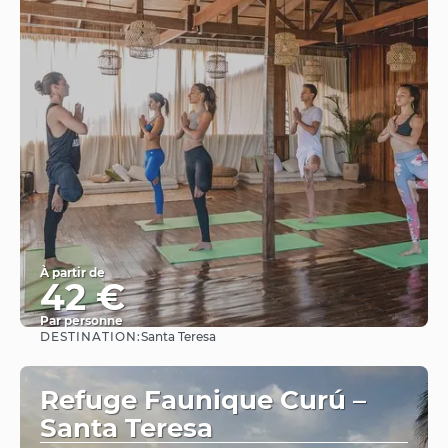
À partir de
42 €
Par personne
DESTINATION:
Santa Teresa
Afficher
Refuge Faunique Curú –
Santa Teresa