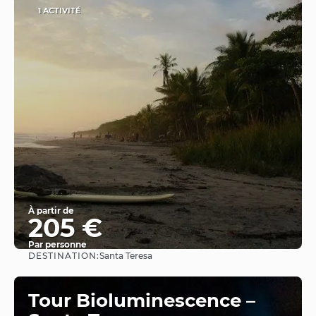
1 ACTIVITÉ
À partir de
205 €
Par personne
DESTINATION:
Santa Teresa
Afficher
Tour Bioluminescence –