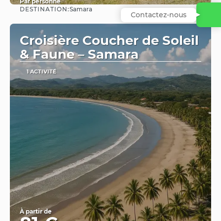
Par personne
DESTINATION:
Samara
Afficher
Contactez-nous
Croisière Coucher de Soleil
& Faune – Samara
1 ACTIVITÉ
À partir de