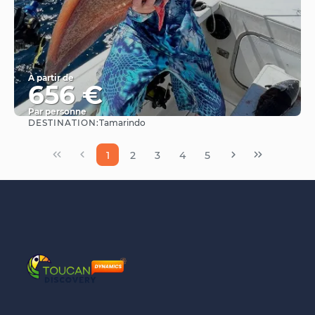
À partir de
656 €
Par personne
DESTINATION:
Tamarindo
Afficher
1
2
3
4
5