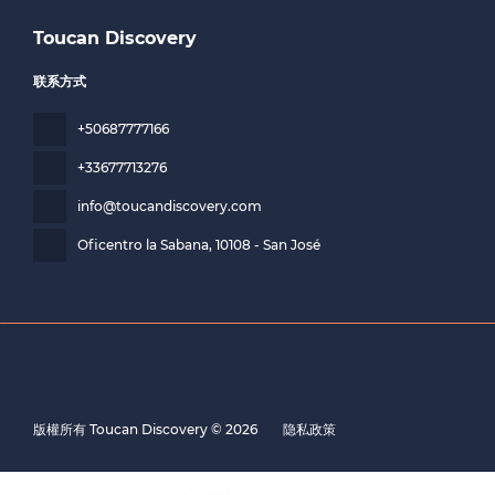
Toucan Discovery
联系方式
+50687777166
+33677713276
info@toucandiscovery.com
Oficentro la Sabana
, 10108 - San José
版權所有 Toucan Discovery © 2026
隐私政策