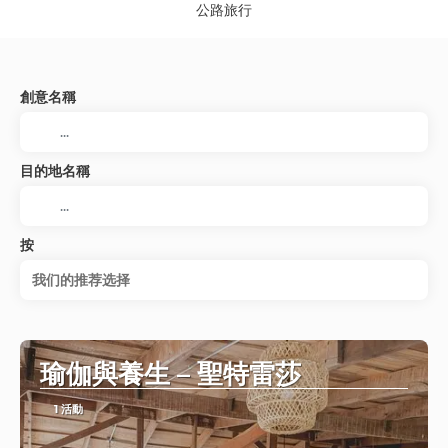
公路旅行
創意名稱
目的地名稱
按
我们的推荐选择
瑜伽與養生 – 聖特雷莎
1 活動