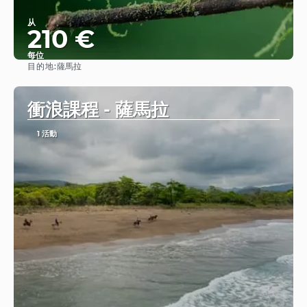
从
210 €
每位
目的地:
薩馬拉
查看
衝浪課程 - 薩馬拉
1 活動