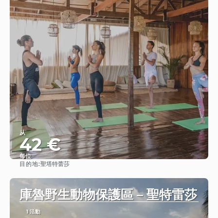
从
42 €
每位
目的地:
聖塔特蕾莎
查看
庫魯野生動物保護區 – 聖特雷莎
1 活動