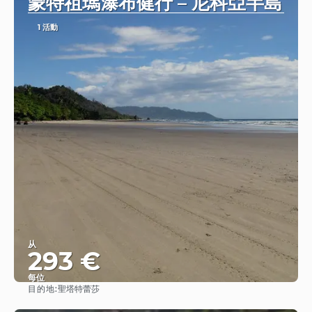
蒙特祖瑪瀑布健行 – 尼科亞半島
1 活動
从
293 €
每位
目的地:
聖塔特蕾莎
查看