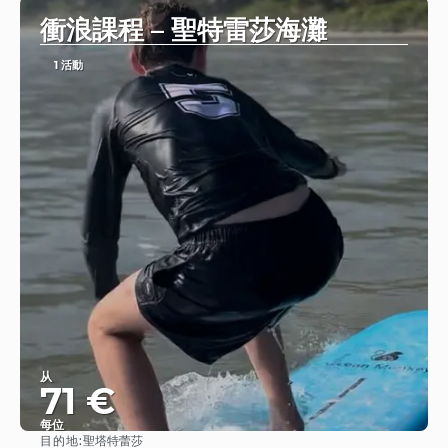
衝浪課程 – 聖特雷莎海灘
1 活動
从
71 €
每位
目的地:
聖塔特蕾莎