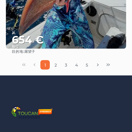
从
654 €
每位
目的地:
羅望子
查看
1
2
3
4
5