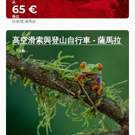
从
65 €
每位
目的地:
薩馬拉
查看
高空滑索與登山自行車 - 薩馬拉
1 活動