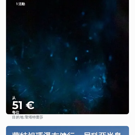
1 活動
从
51 €
每位
目的地:
聖塔特蕾莎
查看