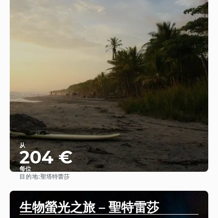
从
204 €
每位
目的地:
聖塔特蕾莎
查看
生物螢光之旅 – 聖特雷莎