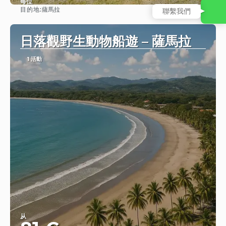
每位
目的地:
薩馬拉
聯繫我們
查看
日落觀野生動物船遊 – 薩馬拉
1 活動
从