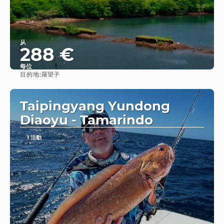
从
288 €
每位
目的地:
羅望子
查看
Taipingyang Yundong
Diaoyu - Tamarindo
1 活動