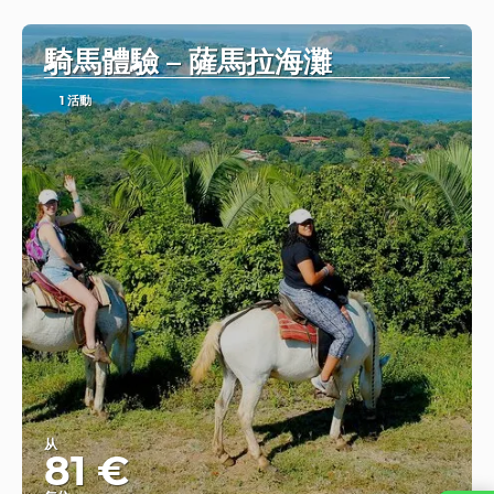
查看
騎馬體驗 – 薩馬拉海灘
1 活動
从
81 €