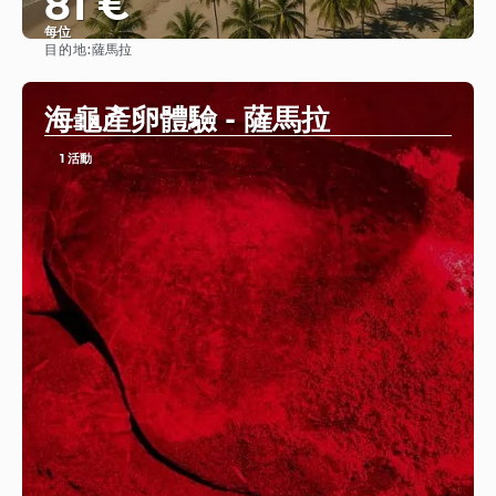
81 €
每位
目的地:
薩馬拉
查看
海龜產卵體驗 - 薩馬拉
1 活動