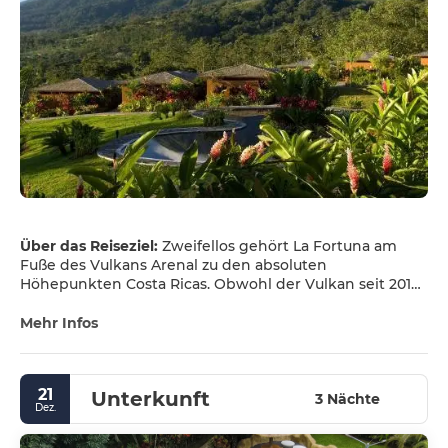
Über das Reiseziel:
Zweifellos gehört La Fortuna am
Fuße des Vulkans Arenal zu den absoluten
Höhepunkten Costa Ricas. Obwohl der Vulkan seit 2010
keine Ausbrüche mehr registriert, hat er immer noch
eine faszinierende Präsenz. Das friedliche Städtchen La
Mehr Infos
Fortuna liegt umgeben von Bergen am Fuße des
Arenalsees und bietet eine große Auswahl an
Restaurants, Bars, Hotels und Geschäften.
21
Unterkunft
Unzählige Aktivitäten und Touren werden in der
3 Nächte
Dez.
Gegend angeboten, wie z.B. Wanderungen durch den
Nationalpark und über erkaltete Lavafelder,