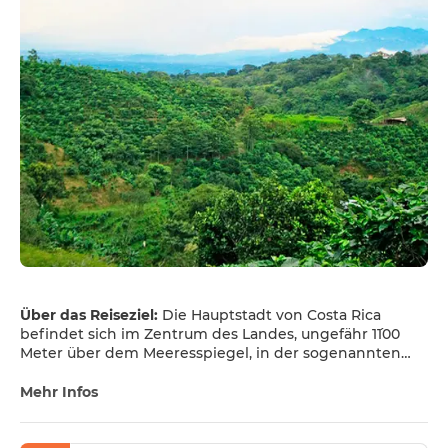
Über das Reiseziel:
Die Hauptstadt von Costa Rica
befindet sich im Zentrum des Landes, ungefähr 1´100
Meter über dem Meeresspiegel, in der sogenannten
„Meseta Central", dem Zentraltal. Sie ist die größte Stadt
des Landes mit rund 340000 Einwohnern. Die Stadt ist
Mehr Infos
umgeben von einer vulkanischen Bergkette im Norden
und einer nicht-vulkanischen Bergkette im Süden. San