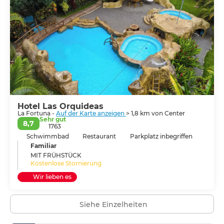
Spaziergänge über zwischen den Bäumen gespannten
Hängebrücken, Vogelbeobachtung, Mountainbiking,
Ausritte, Rafting, Erkundungstouren durch die Venado-
Höhlen, Ausflüge zum Fortuna-Wasserfall, Canopy,
Bootstouren auf dem Arenalsee... Aufgrund der Nähe
zum Vulkan finden sich hier auch einige, von
natürlichem Thermalwasser gespeiste, heiße Quellen.
Hotel Las Orquideas
La Fortuna -
Auf der Karte anzeigen
> 1,8 km von Center
Sehr gut
8,7
1763
Schwimmbad
Restaurant
Parkplatz inbegriffen
Familiar
MIT FRÜHSTÜCK
Kostenlose Stornierung
Wir lieben es
Siehe Einzelheiten