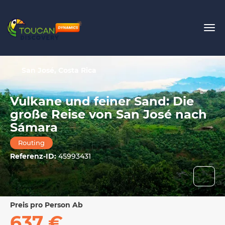
San José, Costa Rica
Vulkane und feiner Sand: Die
große Reise von San José nach
Sámara
Routing
Referenz-ID:
45993431
Preis pro Person Ab
637 €