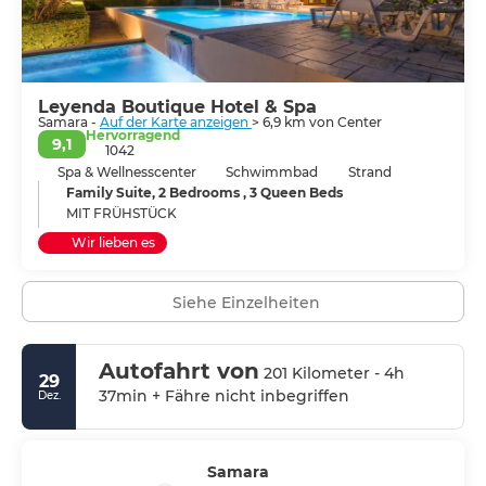
Leyenda Boutique Hotel & Spa
Samara -
Auf der Karte anzeigen
> 6,9 km von Center
Hervorragend
9,1
1042
Spa & Wellnesscenter
Schwimmbad
Strand
Family Suite, 2 Bedrooms , 3 Queen Beds
MIT FRÜHSTÜCK
Wir lieben es
Siehe Einzelheiten
Autofahrt von
201 Kilometer - 4h
29
37min + Fähre nicht inbegriffen
Dez.
Samara