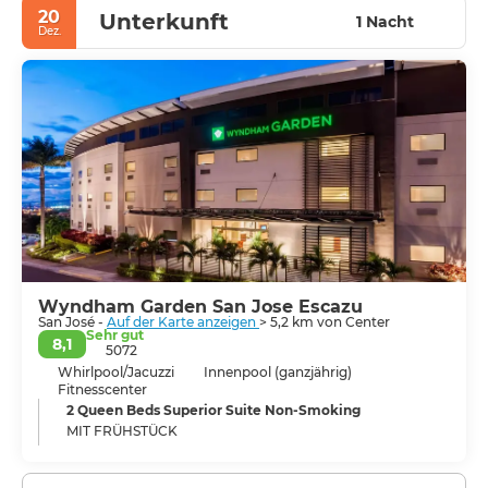
José ist eindeutig das Zentrum des Landes und ist in
20
Unterkunft
den letzten Jahren schnell gewachsen. Es gibt viele
1 Nacht
Dez.
verschiedene Baustile in der Stadt und unter diesem
Aspekt betrachtet ist San José nicht sehr attraktiv.
Allerdings verfügt San José über ein attraktives
Nachtleben mit zahlreichen Restaurants, Bars,
Diskotheken und Kasinos. Zudem bieten sich durch die
Nähe zu Vulkanen, Nationalparks, Flüssen und
Wasserfällen sehr interessante Ausflüge an.
Wyndham Garden San Jose Escazu
San José -
Auf der Karte anzeigen
> 5,2 km von Center
Sehr gut
8,1
5072
Whirlpool/Jacuzzi
Innenpool (ganzjährig)
Fitnesscenter
2 Queen Beds Superior Suite Non-Smoking
MIT FRÜHSTÜCK