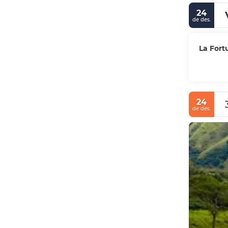
24
de des.
La Fort
24
de des.