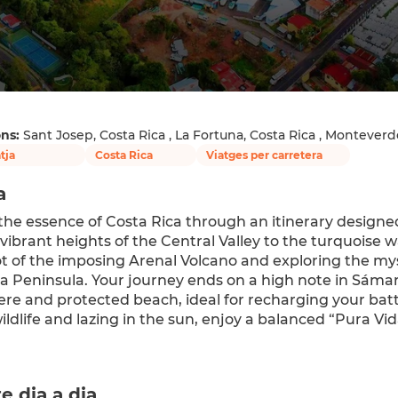
ons:
Sant Josep, Costa Rica , La Fortuna, Costa Rica , Monteverde
tja
Costa Rica
Viatges per carretera
a
the essence of Costa Rica through an itinerary designed 
vibrant heights of the Central Valley to the turquoise wa
ot of the imposing Arenal Volcano and exploring the mys
a Peninsula. Your journey ends on a high note in Sámar
e and protected beach, ideal for recharging your batt
wildlife and lazing in the sun, enjoy a balanced “Pura 
re dia a dia