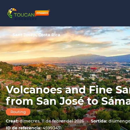
Sant Josep, Costa Rica
Volcanoes and Fine Sa
from San José to Sám
Routing
Creat:
dimecres, 11 de febrer del 2026
-
Sortida:
diumenge,
ID de referència:
45993431