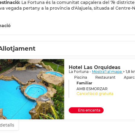
estinació:
La Fortuna és la comunitat capçalera del 7è district
eva vegada pertany a la província d'Alajuela, situada al Centre-
atractiva del paisatge del districte, els seus boscos, l'àmplia va
 l'observació d'aus, la pesca esportiva, l'excursionisme, els bany
mació
eixen en una de les destinacions turístiques més importants d
Allotjament
Hotel Las Orquideas
La Fortuna -
Mostra’l al mapa
> 1,8 
Piscina
Restaurant
Aparc
Familiar
AMB ESMORZAR
Cancel·lació gratuïta
Ens encanta
detalls