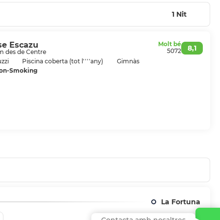
 històric i cultural.
1 Nit
e Escazu
Molt bé
8,1
5072
km des de Centre
zzi
Piscina coberta (tot l''''any)
Gimnàs
Non-Smoking
La Fortuna
Contacta amb nosaltres