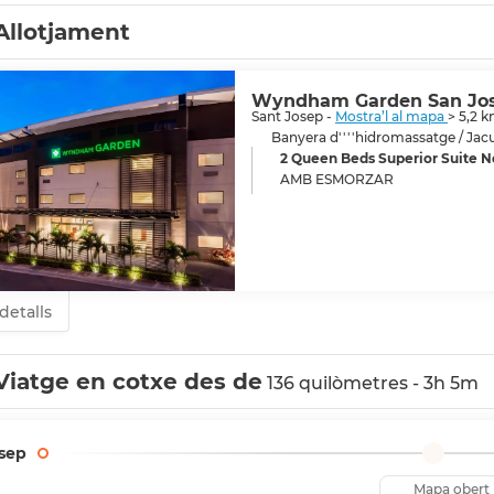
an Jose també té molt a oferir i és una ciutat de gran significat
Allotjament
Wyndham Garden San Jos
Sant Josep -
Mostra’l al mapa
> 5,2 
Banyera d''''hidromassatge / Jacu
2 Queen Beds Superior Suite 
AMB ESMORZAR
detalls
Viatge en cotxe des de
136 quilòmetres - 3h 5m
sep
Mapa obert