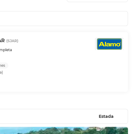
AR
(SJAR)
ompleta
nes
a)
Estada