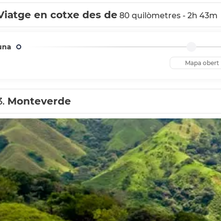
Viatge en cotxe des de
80 quilòmetres - 2h 43m
una
Mapa obert
3.
Monteverde