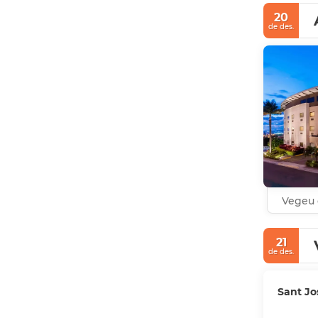
europees. S
20
de des.
Vegeu 
21
de des.
Sant Jo