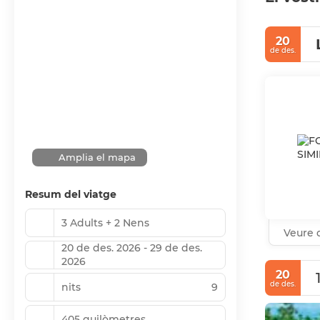
20
de des.
Amplia el mapa
Resum del viatge
3 Adults + 2 Nens
Veure d
20 de des. 2026 - 29 de des.
2026
20
de des.
nits
9
405 quilòmetres