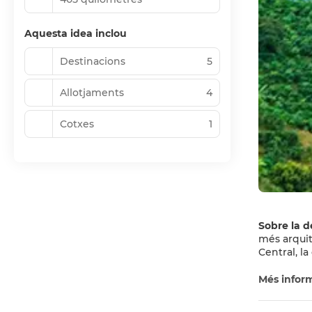
Aquesta idea inclou
Destinacions
5
Allotjaments
4
Cotxes
1
Sobre la d
més arquit
Central, l
central des
seves munt
Més infor
la Catedra
nombrosos r