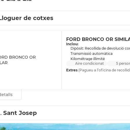
Lloguer de cotxes
FORD BRONCO OR SIMIL
Inclou:
Dipòsit: Recollida de devolució c
Transmissió automàtica
Kilométrage illimité
Aire condicionat
5 perso
Extres
(Pagueu a l’oficina de recollid
etalls
1.
Sant Josep