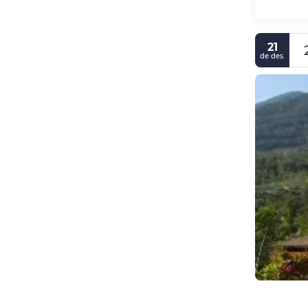
21
de des.