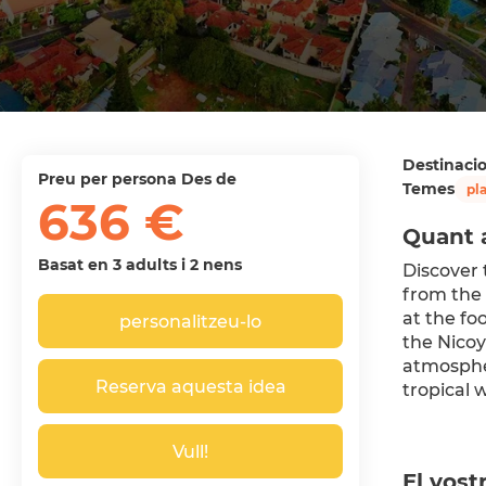
Destinaci
preu per persona Des de
Temes
pla
636 €
Quant 
Basat en 3 adults i 2 nens
Discover 
from the 
at the fo
personalitzeu-lo
the Nicoy
atmospher
Reserva aquesta idea
tropical 
Vull!
El vost