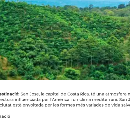
estinació:
San Jose, la capital de Costa Rica, té una atmosfera 
ectura influenciada per l'Amèrica i un clima mediterrani. San Jo
a ciutat està envoltada per les formes més variades de vida salv
 d'on es pot arribar als rics Parcs Nacionals del país, les seve
anyes immaculades. San José té certes atraccions pròpies com 
mació
l Metropolitana. A més, la seva gent amigable dóna una atmosfe
estaurants i bars de la ciutat. Alguns museus i edificis revelen