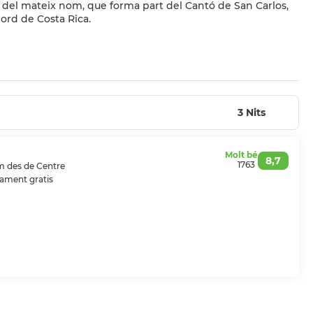
e del mateix nom, que forma part del Cantó de San Carlos,
Nord de Costa Rica.
rietat d'activitats turístiques disponibles, com ara el canopy,
s termals, i en particular la seva proximitat al volcà Arenal,
e Costa Rica.
3 Nits
Molt bé
8,7
1763
km des de Centre
ament gratis