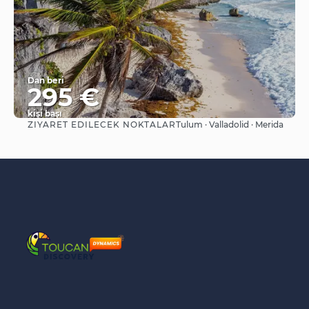
Dan beri
295 €
kişi başı
ZIYARET EDILECEK NOKTALAR
Tulum · Valladolid · Merida
Görüntüle