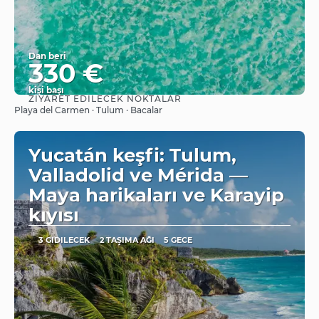
Dan beri
330 €
kişi başı
ZIYARET EDILECEK NOKTALAR
Görüntüle
Playa del Carmen · Tulum · Bacalar
Yucatán keşfi: Tulum,
Valladolid ve Mérida —
Maya harikaları ve Karayip
kıyısı
3 GIDILECEK
2 TAŞIMA AĞI
5 GECE