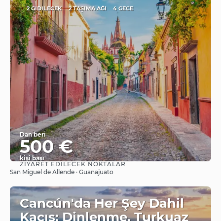
2 GIDILECEK
2 TAŞIMA AĞI
4 GECE
Dan beri
500 €
kişi başı
ZIYARET EDILECEK NOKTALAR
Görüntüle
San Miguel de Allende · Guanajuato
Cancún'da Her Şey Dahil
Kaçış: Dinlenme, Turkuaz