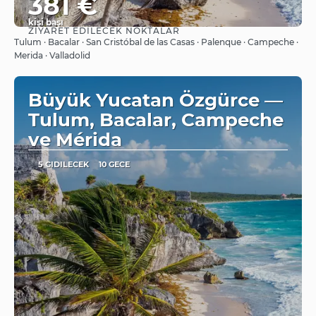
381 €
kişi başı
ZIYARET EDILECEK NOKTALAR
Görüntüle
Tulum · Bacalar · San Cristóbal de las Casas · Palenque · Campeche ·
Merida · Valladolid
Büyük Yucatan Özgürce —
Tulum, Bacalar, Campeche
ve Mérida
5 GIDILECEK
10 GECE