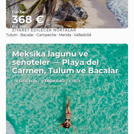
Dan beri
368 €
kişi başı
ZIYARET EDILECEK NOKTALAR
Görüntüle
Tulum · Bacalar · Campeche · Merida · Valladolid
Meksika lagunu ve
senoteler — Playa del
Carmen, Tulum ve Bacalar
3 GIDILECEK
2 TAŞIMA AĞI
5 GECE