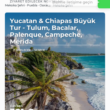
ZIYARET EDILECEK NOKTALAR
Bizimle iletişime geçin
Görüntüle
Meksika Şehri · Puebla · Oaxaca · Meksika Şehri
Yucatan & Chiapas Büyük
Tur - Tulum, Bacalar,
Palenque, Campeche,
Mérida
7 GIDILECEK
12 GECE
Dan beri