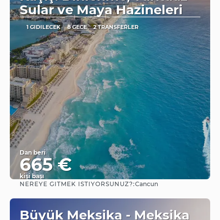
Sular ve Maya Hazineleri
1 GIDILECEK
8 GECE
2 TRANSFERLER
Dan beri
665 €
kişi başı
NEREYE GITMEK ISTIYORSUNUZ?:
Cancun
Görüntüle
Büyük Meksika - Meksika