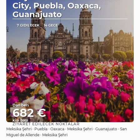
City, Puebla, Oaxaca,
Guanajuato
7 GIDILECEK
14 GECE
Dan beri
682 €
kişi başı
ZIYARET EDILECEK NOKTALAR
Görüntüle
Meksika Şehri · Puebla · Oaxaca · Meksika Şehri · Guanajuato · San
Miguel de Allende · Meksika Şehri