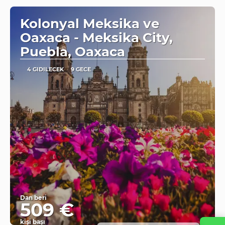
Kolonyal Meksika ve
Oaxaca - Meksika City,
Puebla, Oaxaca
4 GIDILECEK
9 GECE
Dan beri
509 €
kişi başı