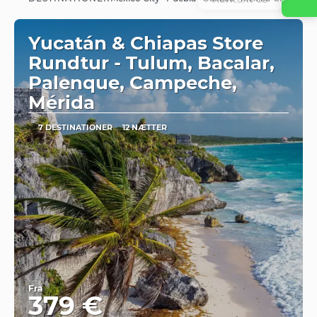
Se
Yucatán & Chiapas Store
Rundtur - Tulum, Bacalar,
Palenque, Campeche,
Mérida
7 DESTINATIONER
12 NÆTTER
Fra
379 €