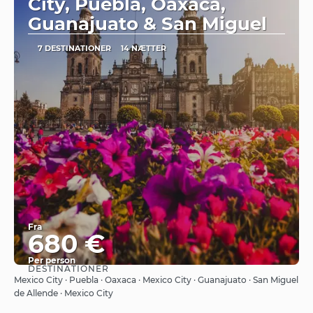
City, Puebla, Oaxaca,
Guanajuato & San Miguel
7 DESTINATIONER
14 NÆTTER
Fra
680 €
Per person
DESTINATIONER
Se
Mexico City · Puebla · Oaxaca · Mexico City · Guanajuato · San Miguel
de Allende · Mexico City