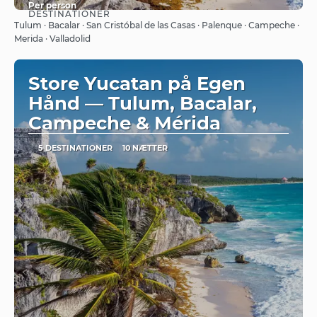
Per person
DESTINATIONER
Se
Tulum · Bacalar · San Cristóbal de las Casas · Palenque · Campeche ·
Merida · Valladolid
Store Yucatan på Egen
Hånd — Tulum, Bacalar,
Campeche & Mérida
5 DESTINATIONER
10 NÆTTER