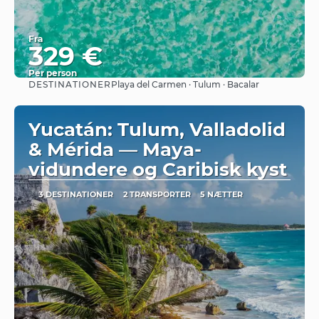
Fra
329 €
Per person
DESTINATIONER
Playa del Carmen · Tulum · Bacalar
Se
Yucatán: Tulum, Valladolid
& Mérida — Maya-
vidundere og Caribisk kyst
3 DESTINATIONER
2 TRANSPORTER
5 NÆTTER