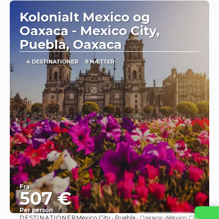
Kolonialt Mexico og
Oaxaca - Mexico City,
Puebla, Oaxaca
4 DESTINATIONER
9 NÆTTER
Fra
507 €
Per person
DESTINATIONER
Kontakt os
Mexico City · Puebla · Oaxaca · Mexico City