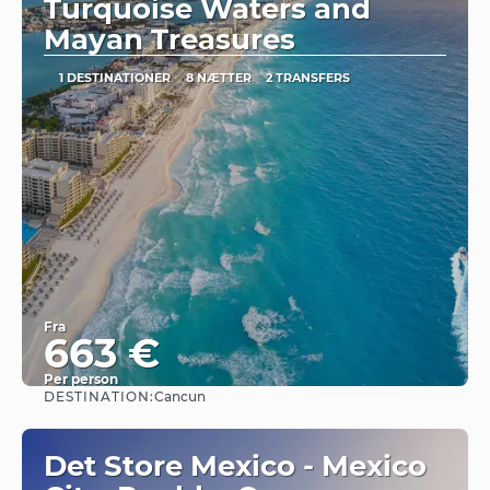
Turquoise Waters and
Mayan Treasures
1 DESTINATIONER
8 NÆTTER
2 TRANSFERS
Fra
663 €
Per person
DESTINATION:
Cancun
Se
Det Store Mexico - Mexico