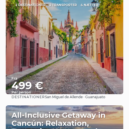
2 DESTINATIONER
2 TRANSPORTER
4 NÆTTER
Fra
499 €
Per person
DESTINATIONER
San Miguel de Allende · Guanajuato
Se
All-Inclusive Getaway in
Cancún: Relaxation,