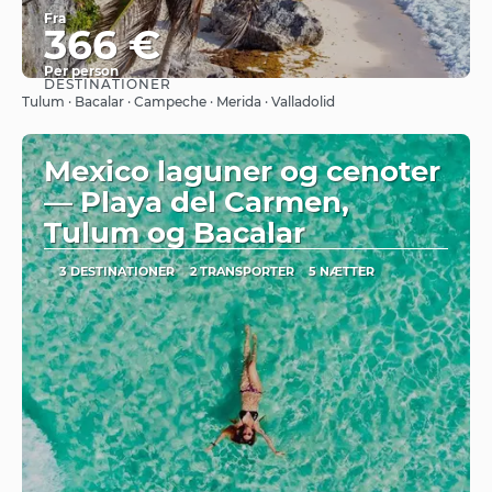
Fra
366 €
Per person
DESTINATIONER
Se
Tulum · Bacalar · Campeche · Merida · Valladolid
Mexico laguner og cenoter
— Playa del Carmen,
Tulum og Bacalar
3 DESTINATIONER
2 TRANSPORTER
5 NÆTTER