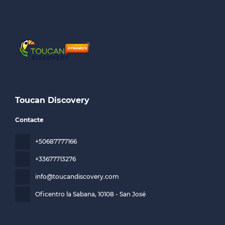
Toucan Discovery
Contacte
+50687777166
+33677713276
info@toucandiscovery.com
Oficentro la Sabana
, 10108 - San José