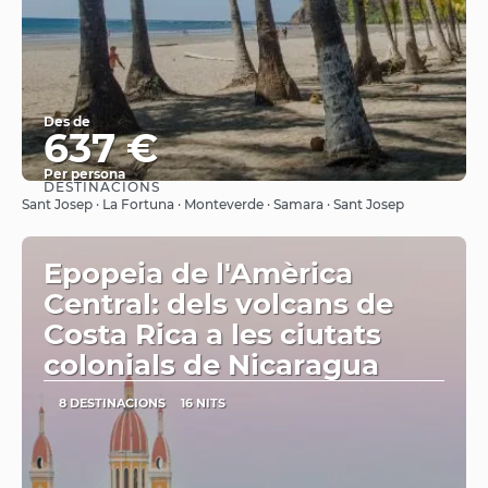
Des de
637 €
Per persona
DESTINACIONS
Veure
Sant Josep · La Fortuna · Monteverde · Samara · Sant Josep
Epopeia de l'Amèrica
Central: dels volcans de
Costa Rica a les ciutats
colonials de Nicaragua
8 DESTINACIONS
16 NITS