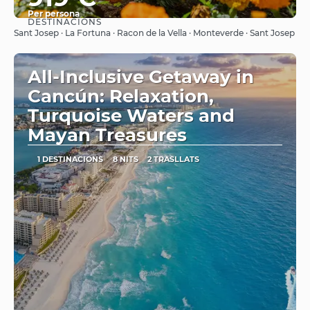
Per persona
DESTINACIONS
Veure
Sant Josep · La Fortuna · Racon de la Vella · Monteverde · Sant Josep
All-Inclusive Getaway in
Cancún: Relaxation,
Turquoise Waters and
Mayan Treasures
1 DESTINACIONS
8 NITS
2 TRASLLATS