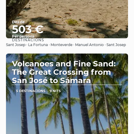
Des de
503 €
Per persona
DESTINACIONS
Veure
Sant Josep · La Fortuna · Monteverde · Manuel Antonio · Sant Josep
Volcanoes and Fine Sand:
The Great Crossing from
San José to Sámara
5 DESTINACIONS
9 NITS