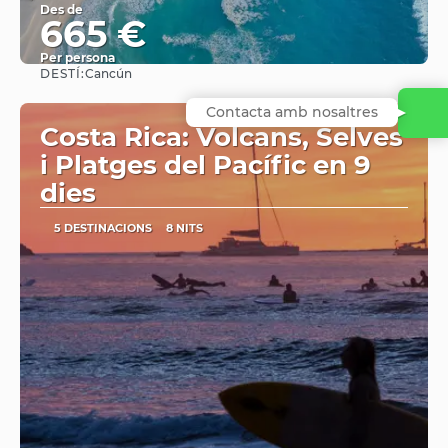
Des de
665 €
Per persona
DESTÍ:
Cancún
Veure
Contacta amb nosaltres
Costa Rica: Volcans, Selves
i Platges del Pacífic en 9
dies
5 DESTINACIONS
8 NITS