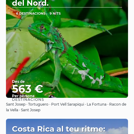
del Nord.
6 DESTINACIONS
9 NITS
Des de
563 €
Per persona
DESTINACIONS
Veure
Sant Josep · Tortuguero · Port Vell Sarapiqui · La Fortuna · Racon de
la Vella · Sant Josep
Costa Rica al teu ritme: