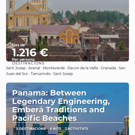
Des de
1.216 €
Per persona
DESTINACIONS
Veure
Sant Josep · Arenal · Monteverde · Racon de la Vella · Granada · San
Juan del Sur · Tamarindo · Sant Josep
Panama: Between
Legendary Engineering,
Emberá Traditions and
Pacific Beaches
5 DESTINACIONS
6 NITS
2 ACTIVITATS