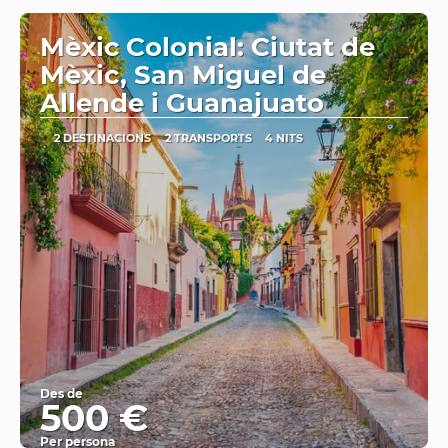
Mèxic Colonial: Ciutat de
Mèxic, San Miguel de
Allende i Guanajuato
2 DESTINACIONS
2 TRANSPORTS
4 NITS
Des de
500 €
Per persona