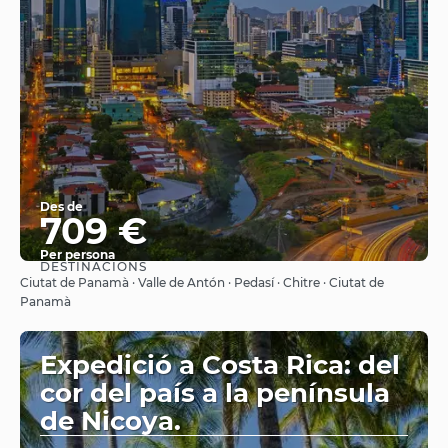
Des de
709 €
Per persona
DESTINACIONS
Veure
Ciutat de Panamà · Valle de Antón · Pedasí · Chitre · Ciutat de
Panamà
Expedició a Costa Rica: del
cor del país a la península
de Nicoya.