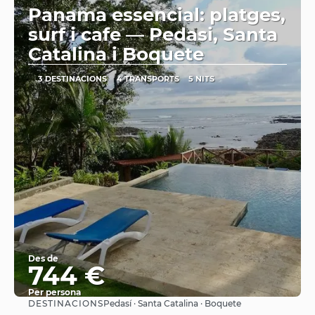
Panama essencial: platges,
surf i cafe — Pedasi, Santa
Catalina i Boquete
3 DESTINACIONS
4 TRANSPORTS
5 NITS
Des de
744 €
Per persona
DESTINACIONS
Pedasí · Santa Catalina · Boquete
Veure