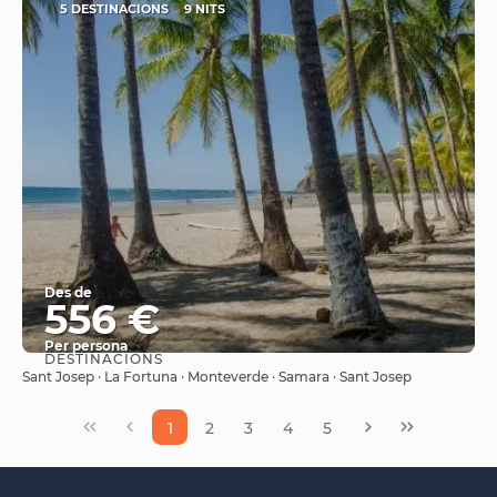
5 DESTINACIONS
9 NITS
Des de
556 €
Per persona
DESTINACIONS
Veure
Sant Josep · La Fortuna · Monteverde · Samara · Sant Josep
1
2
3
4
5