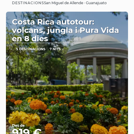
DESTINACIONS
San Miguel de Allende · Guanajuato
Veure
Costa Rica autotour:
volcans, jungla i Pura Vida
en 8 dies
5 DESTINACIONS
7 NITS
Des de
919 €