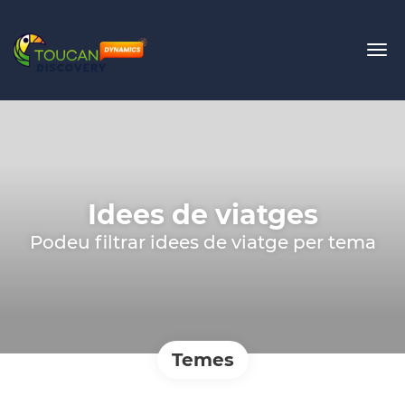
Idees de viatges
Podeu filtrar idees de viatge per tema
Temes