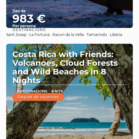
Des de
983 €
Per persona
DESTINACIONS
Veure
Sant Josep · La Fortuna · Racon de la Vella · Tamarindo · Libèria
Costa Rica with Friends:
Volcanoes, Cloud Forests
and Wild Beaches in 8
Nights
5 DESTINACIONS
8 NITS
Paquet de vacances