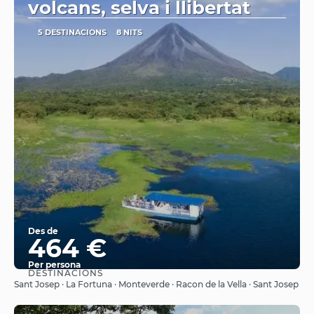
volcans, selva i llibertat
5 DESTINACIONS
8 NITS
Des de
464 €
Per persona
DESTINACIONS
Veure
Sant Josep · La Fortuna · Monteverde · Racon de la Vella · Sant Josep