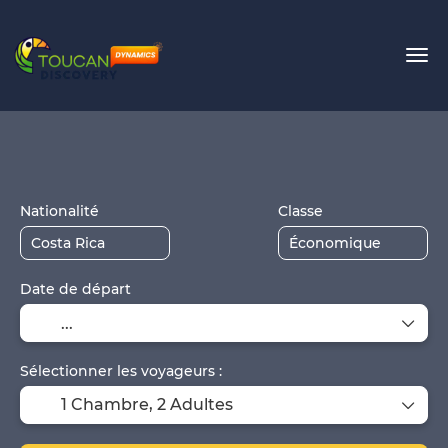
Créez votre voyage
Vol+hôtel
H
+
Nationalité
Classe
Date de départ
Sélectionner les voyageurs :
1 Chambre,
2 Adultes