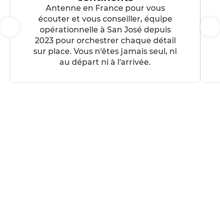
Antenne en France pour vous
écouter et vous conseiller, équipe
opérationnelle à San José depuis
2023 pour orchestrer chaque détail
sur place. Vous n'êtes jamais seul, ni
au départ ni à l'arrivée.
« Le Costa Rica a dépassé
toutes nos attentes. Le
road trip était synonyme de
liberté totale et les hôtels
avaient l'âme que nous
recherchions. Dormir au
milieu des sons de la jungle