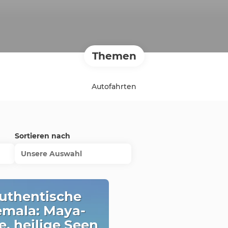
Themen
Autofahrten
Sortieren nach
Unsere Auswahl
uthentische
mala: Maya-
e, heilige Seen