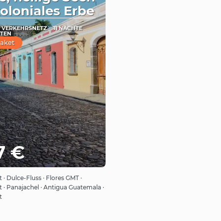
oloniales Erbe
 VERKEHRSNETZ
11 NÄCHTE
ÄTEN
aket
7 €
Sehen
· Dulce-Fluss · Flores GMT ·
 · Panajachel · Antigua Guatemala ·
t