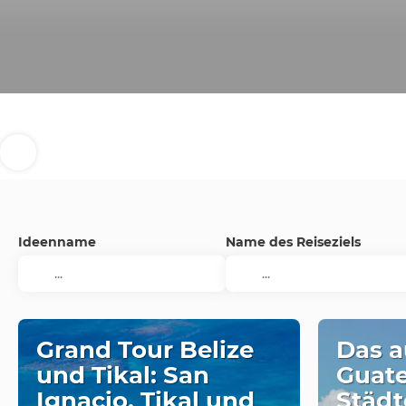
Ideenname
Name des Reiseziels
Grand Tour Belize
Das a
und Tikal: San
Guate
Ignacio, Tikal und
Städt