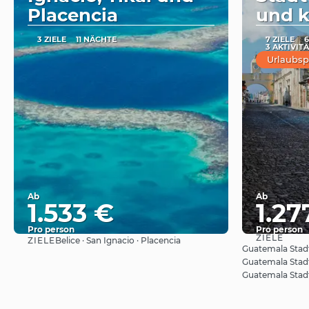
Placencia
und k
3 ZIELE
11 NÄCHTE
7 ZIELE
6
3 AKTIVIT
Urlaubsp
Ab
Ab
1.533 €
1.27
Pro person
Pro person
ZIELE
ZIELE
Belice · San Ignacio · Placencia
Sehen
Guatemala Stadt 
Guatemala Stadt
Guatemala Stad